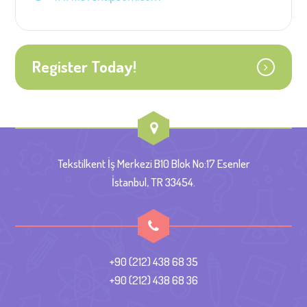
Register Today!
Tekstilkent İş Merkezi B10 Blok No:17 Esenler
İstanbul, TR 33454.
+90 (212) 438 68 35
+90 (212) 438 68 36